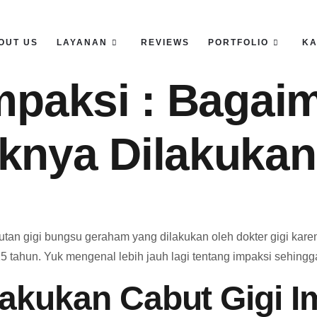
OUT US
LAYANAN
REVIEWS
PORTFOLIO
KA
Impaksi : Bagai
knya Dilakuka
utan gigi bungsu geraham yang dilakukan oleh dokter gigi kar
 25 tahun. Yuk mengenal lebih jauh lagi tentang impaksi sehin
akukan Cabut Gigi I