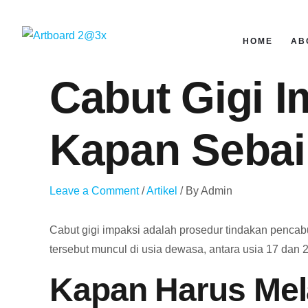
Skip
Post
to
navigation
HOME
AB
content
Cabut Gigi 
Kapan Sebai
Leave a Comment
/
Artikel
/ By
Admin
Cabut gigi impaksi adalah prosedur tindakan pencab
tersebut muncul di usia dewasa, antara usia 17 dan
Kapan Harus Mel